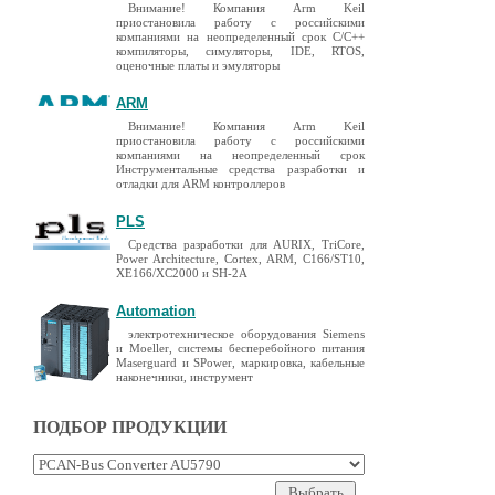
Внимание! Компания Arm Keil
приостановила работу с российскими
компаниями на неопределенный срок C/C++
компиляторы, симуляторы, IDE, RTOS,
оценочные платы и эмуляторы
ARM
Внимание! Компания Arm Keil
приостановила работу с российскими
компаниями на неопределенный срок
Инструментальные средства разработки и
отладки для ARM контроллеров
PLS
Средства разработки для AURIX, TriCore,
Power Architecture, Cortex, ARM, C166/ST10,
XE166/XC2000 и SH-2A
Automation
электротехническое оборудования Siemens
и Moeller, системы бесперебойного питания
Maserguard и SPower, маркировка, кабельные
наконечники, инструмент
ПОДБОР ПРОДУКЦИИ