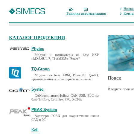
Новос
Техника автоматизации
Конта
КАТАЛОГ ПРОДУКЦИИ
Phytec
Модули и компьютеры на базе NXP
i.MX6/6UL/7, TI AM335x "Sitara"
TQ-Group
Модули на базе ARM, PowerPC, QorIQ,
Поиск
промышленные компьютеры и терминалы
Введите поиско
Systec
CANopen, интерфейсы CAN-USB, PLC на
базе TriCore, ColdFire, PPC, XC16x
PEAK-System
Адаптеры PCAN для подключения шины
CAN к PC
Keil