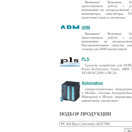
Внимание! Компания A
приостановила работу с ро
компаниями на неопределенный 
компиляторы, симуляторы, I
оценочные платы и эмуляторы
ARM
Внимание! Компания A
приостановила работу с ро
компаниями на неопределен
Инструментальные средства ра
отладки для ARM контроллеров
PLS
Средства разработки для AURIX
Power Architecture, Cortex, ARM,
XE166/XC2000 и SH-2A
Automation
электротехническое оборудован
и Moeller, системы бесперебойно
Maserguard и SPower, маркировка
наконечники, инструмент
ПОДБОР ПРОДУКЦИИ