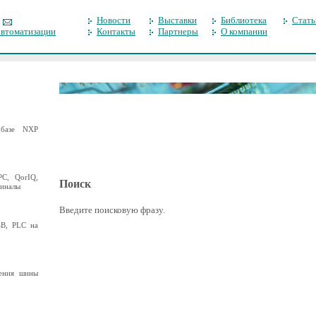
Новости
Выставки
Библиотека
Стать
автоматизации
Контакты
Партнеры
О компании
базе NXP
C, QorIQ,
Поиск
миналы
Введите поисковую фразу.
B, PLC на
ения шины