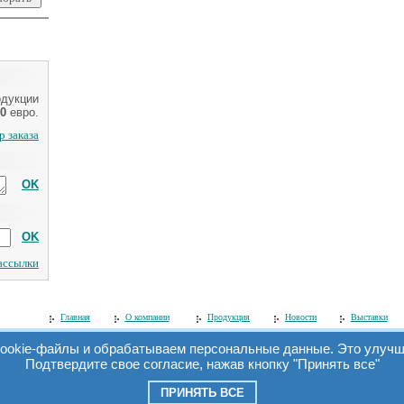
одукции
0
евро.
 заказа
OK
OK
рассылки
Главная
О компании
Продукция
Новости
Выставки
ookie-файлы и обрабатываем персональные данные. Это улучша
Подтвердите свое согласие, нажав кнопку "Принять все"
© 2006 ООО «Симэкс».
Все права защищены. При перепечатке материалов ссылка на сайт обязатель
ПРИНЯТЬ ВСЕ