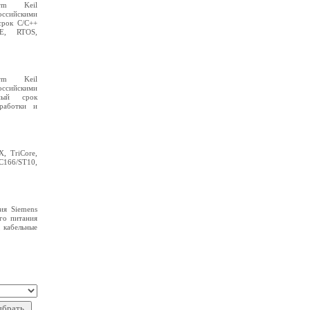
rm Keil
ссийскими
срок C/C++
DE, RTOS,
rm Keil
ссийскими
ный срок
зработки и
, TriCore,
 C166/ST10,
ия Siemens
го питания
, кабельные