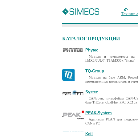
Техника 
КАТАЛОГ ПРОДУКЦИИ
Phytec
Модули и компьютеры на 
i.MX6/6UL/7, TI AM335x "Sitara"
TQ-Group
Модули на базе ARM, PowerP
промышленные компьютеры и тер
Systec
CANopen, интерфейсы CAN-US
базе TriCore, ColdFire, PPC, XC16x
PEAK-System
Адаптеры PCAN для подключ
CAN к PC
Keil