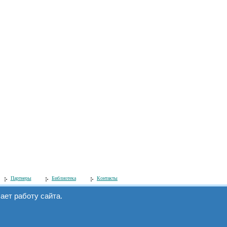
Партнеры
Библиотека
Контакты
ет работу сайта.
Мы в интернете:
www.simecs.ru
и
на.
www.microcontroller.ru