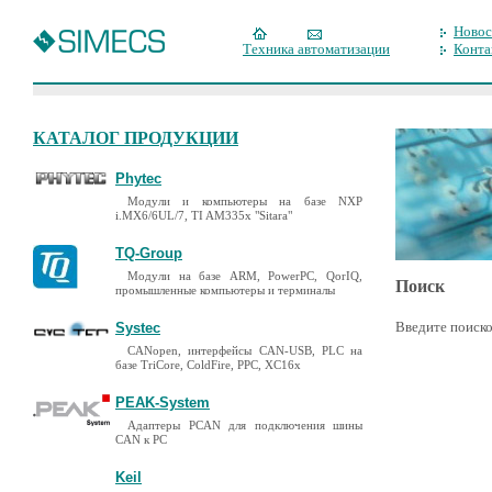
Новос
Техника автоматизации
Конта
КАТАЛОГ ПРОДУКЦИИ
Phytec
Модули и компьютеры на базе NXP
i.MX6/6UL/7, TI AM335x "Sitara"
TQ-Group
Модули на базе ARM, PowerPC, QorIQ,
Поиск
промышленные компьютеры и терминалы
Введите поиско
Systec
CANopen, интерфейсы CAN-USB, PLC на
базе TriCore, ColdFire, PPC, XC16x
PEAK-System
Адаптеры PCAN для подключения шины
CAN к PC
Keil