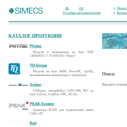
Новос
Техника автоматизации
Конта
КАТАЛОГ ПРОДУКЦИИ
Phytec
Модули и компьютеры на базе NXP
i.MX6/6UL/7, TI AM335x "Sitara"
TQ-Group
Модули на базе ARM, PowerPC, QorIQ,
Поиск
промышленные компьютеры и терминалы
Введите поиско
Systec
CANopen, интерфейсы CAN-USB, PLC на
базе TriCore, ColdFire, PPC, XC16x
PEAK-System
Адаптеры PCAN для подключения шины
CAN к PC
Keil