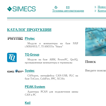
Новос
Техника автоматизации
Конта
КАТАЛОГ ПРОДУКЦИИ
Phytec
Модули и компьютеры на базе NXP
i.MX6/6UL/7, TI AM335x "Sitara"
TQ-Group
Модули на базе ARM, PowerPC, QorIQ,
Поиск
промышленные компьютеры и терминалы
Введите поиско
Systec
CANopen, интерфейсы CAN-USB, PLC на
базе TriCore, ColdFire, PPC, XC16x
PEAK-System
Адаптеры PCAN для подключения шины
CAN к PC
Keil