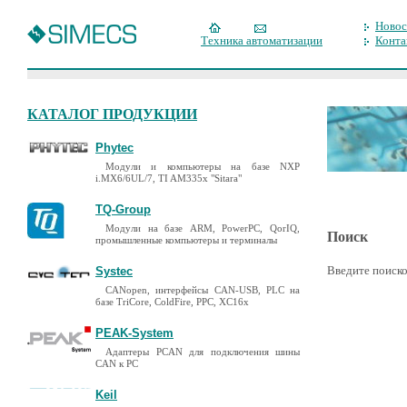
Новос
Техника автоматизации
Конта
КАТАЛОГ ПРОДУКЦИИ
Phytec
Модули и компьютеры на базе NXP
i.MX6/6UL/7, TI AM335x "Sitara"
TQ-Group
Модули на базе ARM, PowerPC, QorIQ,
Поиск
промышленные компьютеры и терминалы
Введите поиско
Systec
CANopen, интерфейсы CAN-USB, PLC на
базе TriCore, ColdFire, PPC, XC16x
PEAK-System
Адаптеры PCAN для подключения шины
CAN к PC
Keil