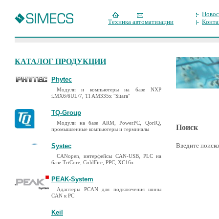
Новос
Техника автоматизации
Конта
КАТАЛОГ ПРОДУКЦИИ
Phytec
Модули и компьютеры на базе NXP
i.MX6/6UL/7, TI AM335x "Sitara"
TQ-Group
Модули на базе ARM, PowerPC, QorIQ,
Поиск
промышленные компьютеры и терминалы
Введите поиско
Systec
CANopen, интерфейсы CAN-USB, PLC на
базе TriCore, ColdFire, PPC, XC16x
PEAK-System
Адаптеры PCAN для подключения шины
CAN к PC
Keil