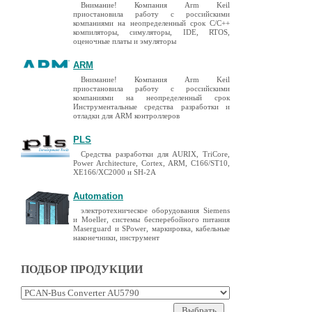
Внимание! Компания Arm Keil
приостановила работу с российскими
компаниями на неопределенный срок C/C++
компиляторы, симуляторы, IDE, RTOS,
оценочные платы и эмуляторы
ARM
Внимание! Компания Arm Keil
приостановила работу с российскими
компаниями на неопределенный срок
Инструментальные средства разработки и
отладки для ARM контроллеров
PLS
Средства разработки для AURIX, TriCore,
Power Architecture, Cortex, ARM, C166/ST10,
XE166/XC2000 и SH-2A
Automation
электротехническое оборудования Siemens
и Moeller, системы бесперебойного питания
Maserguard и SPower, маркировка, кабельные
наконечники, инструмент
ПОДБОР ПРОДУКЦИИ