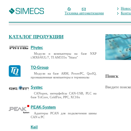
Новос
Техника автоматизации
Конта
КАТАЛОГ ПРОДУКЦИИ
Phytec
Модули и компьютеры на базе NXP
i.MX6/6UL/7, TI AM335x "Sitara"
TQ-Group
Модули на базе ARM, PowerPC, QorIQ,
Поиск
промышленные компьютеры и терминалы
Введите поиско
Systec
CANopen, интерфейсы CAN-USB, PLC на
базе TriCore, ColdFire, PPC, XC16x
PEAK-System
Адаптеры PCAN для подключения шины
CAN к PC
Keil