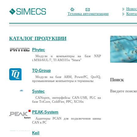
Новос
Техника автоматизации
Конта
КАТАЛОГ ПРОДУКЦИИ
Phytec
Модули и компьютеры на базе NXP
i.MX6/6UL/7, TI AM335x "Sitara"
TQ-Group
Модули на базе ARM, PowerPC, QorIQ,
Поиск
промышленные компьютеры и терминалы
Введите поиско
Systec
CANopen, интерфейсы CAN-USB, PLC на
базе TriCore, ColdFire, PPC, XC16x
PEAK-System
Адаптеры PCAN для подключения шины
CAN к PC
Keil