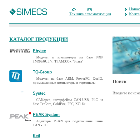
Новос
Техника автоматизации
Конта
КАТАЛОГ ПРОДУКЦИИ
Phytec
Модули и компьютеры на базе NXP
i.MX6/6UL/7, TI AM335x "Sitara"
TQ-Group
Модули на базе ARM, PowerPC, QorIQ,
Поиск
промышленные компьютеры и терминалы
Введите поиско
Systec
CANopen, интерфейсы CAN-USB, PLC на
базе TriCore, ColdFire, PPC, XC16x
PEAK-System
Адаптеры PCAN для подключения шины
CAN к PC
Keil