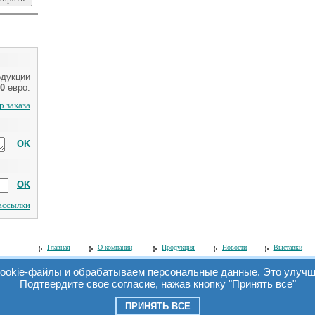
одукции
0
евро.
 заказа
OK
OK
рассылки
Главная
О компании
Продукция
Новости
Выставки
ookie-файлы и обрабатываем персональные данные. Это улучша
Подтвердите свое согласие, нажав кнопку "Принять все"
© 2006 ООО «Симэкс».
Все права защищены. При перепечатке материалов ссылка на сайт обязатель
ПРИНЯТЬ ВСЕ