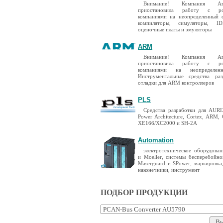
Внимание! Компания A
приостановила работу с ро
компаниями на неопределенный 
компиляторы, симуляторы, I
оценочные платы и эмуляторы
ARM
Внимание! Компания A
приостановила работу с ро
компаниями на неопределен
Инструментальные средства ра
отладки для ARM контроллеров
PLS
Средства разработки для AURIX
Power Architecture, Cortex, ARM,
XE166/XC2000 и SH-2A
Automation
электротехническое оборудован
и Moeller, системы бесперебойно
Maserguard и SPower, маркировка
наконечники, инструмент
ПОДБОР ПРОДУКЦИИ