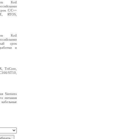
rm Keil
ссийскими
срок C/C++
DE, RTOS,
rm Keil
ссийскими
ный срок
зработки и
, TriCore,
 C166/ST10,
ия Siemens
го питания
, кабельные