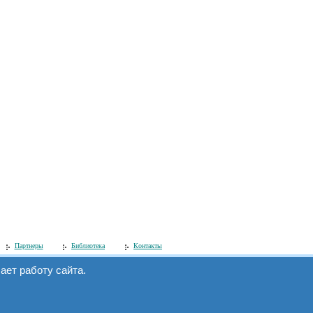
Партнеры
Библиотека
Контакты
ет работу сайта.
Мы в интернете:
www.simecs.ru
и
на.
www.microcontroller.ru