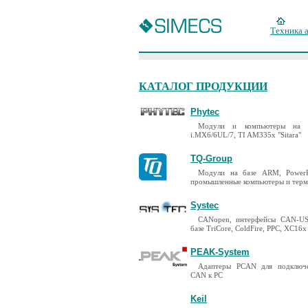
Техника 
КАТАЛОГ ПРОДУКЦИИ
Phytec
Модули и компьютеры на 
i.MX6/6UL/7, TI AM335x "Sitara"
TQ-Group
Модули на базе ARM, PowerP
промышленные компьютеры и тер
Systec
CANopen, интерфейсы CAN-US
базе TriCore, ColdFire, PPC, XC16x
PEAK-System
Адаптеры PCAN для подключ
CAN к PC
Keil