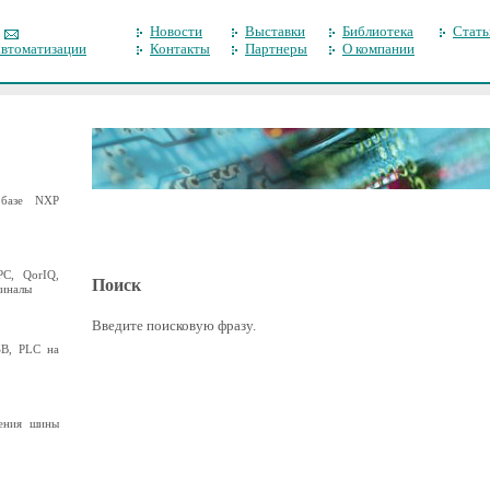
Новости
Выставки
Библиотека
Стать
автоматизации
Контакты
Партнеры
О компании
базе NXP
C, QorIQ,
Поиск
миналы
Введите поисковую фразу.
B, PLC на
ения шины