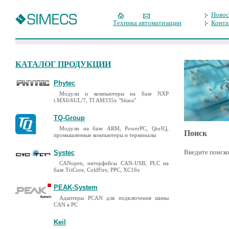
Новос
Техника автоматизации
Конта
КАТАЛОГ ПРОДУКЦИИ
Phytec
Модули и компьютеры на базе NXP
i.MX6/6UL/7, TI AM335x "Sitara"
TQ-Group
Модули на базе ARM, PowerPC, QorIQ,
Поиск
промышленные компьютеры и терминалы
Введите поиско
Systec
CANopen, интерфейсы CAN-USB, PLC на
базе TriCore, ColdFire, PPC, XC16x
PEAK-System
Адаптеры PCAN для подключения шины
CAN к PC
Keil