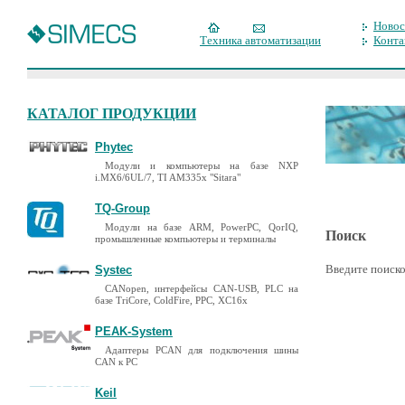
Новос
Техника автоматизации
Конта
КАТАЛОГ ПРОДУКЦИИ
Phytec
Модули и компьютеры на базе NXP
i.MX6/6UL/7, TI AM335x "Sitara"
TQ-Group
Модули на базе ARM, PowerPC, QorIQ,
Поиск
промышленные компьютеры и терминалы
Введите поиско
Systec
CANopen, интерфейсы CAN-USB, PLC на
базе TriCore, ColdFire, PPC, XC16x
PEAK-System
Адаптеры PCAN для подключения шины
CAN к PC
Keil