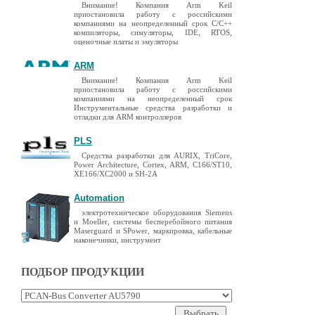
Внимание! Компания Arm Keil
приостановила работу с российскими
компаниями на неопределенный срок C/C++
компиляторы, симуляторы, IDE, RTOS,
оценочные платы и эмуляторы
ARM
Внимание! Компания Arm Keil
приостановила работу с российскими
компаниями на неопределенный срок
Инструментальные средства разработки и
отладки для ARM контроллеров
PLS
Средства разработки для AURIX, TriCore,
Power Architecture, Cortex, ARM, C166/ST10,
XE166/XC2000 и SH-2A
Automation
электротехническое оборудования Siemens
и Moeller, системы бесперебойного питания
Maserguard и SPower, маркировка, кабельные
наконечники, инструмент
ПОДБОР ПРОДУКЦИИ