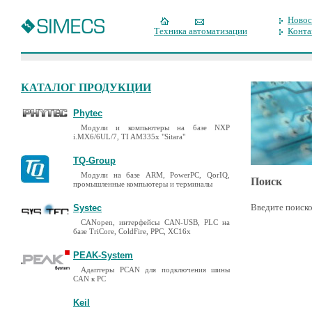
Новос
Техника автоматизации
Конта
КАТАЛОГ ПРОДУКЦИИ
Phytec
Модули и компьютеры на базе NXP
i.MX6/6UL/7, TI AM335x "Sitara"
TQ-Group
Модули на базе ARM, PowerPC, QorIQ,
Поиск
промышленные компьютеры и терминалы
Введите поиско
Systec
CANopen, интерфейсы CAN-USB, PLC на
базе TriCore, ColdFire, PPC, XC16x
PEAK-System
Адаптеры PCAN для подключения шины
CAN к PC
Keil