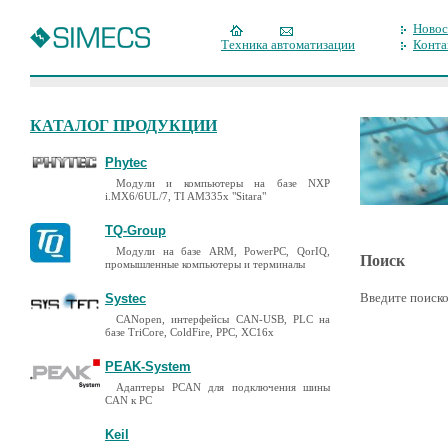
Новос
Техника автоматизации
Конта
КАТАЛОГ ПРОДУКЦИИ
Phytec
Модули и компьютеры на базе NXP
i.MX6/6UL/7, TI AM335x "Sitara"
TQ-Group
Модули на базе ARM, PowerPC, QorIQ,
Поиск
промышленные компьютеры и терминалы
Введите поиско
Systec
CANopen, интерфейсы CAN-USB, PLC на
базе TriCore, ColdFire, PPC, XC16x
PEAK-System
Адаптеры PCAN для подключения шины
CAN к PC
Keil