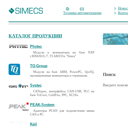
Новос
Техника автоматизации
Конта
КАТАЛОГ ПРОДУКЦИИ
Phytec
Модули и компьютеры на базе NXP
i.MX6/6UL/7, TI AM335x "Sitara"
TQ-Group
Модули на базе ARM, PowerPC, QorIQ,
Поиск
промышленные компьютеры и терминалы
Введите поиско
Systec
CANopen, интерфейсы CAN-USB, PLC на
базе TriCore, ColdFire, PPC, XC16x
PEAK-System
Адаптеры PCAN для подключения шины
CAN к PC
Keil