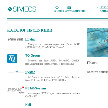
Новос
Техника автоматизации
Конта
КАТАЛОГ ПРОДУКЦИИ
Phytec
Модули и компьютеры на базе NXP
i.MX6/6UL/7, TI AM335x "Sitara"
TQ-Group
Модули на базе ARM, PowerPC, QorIQ,
Поиск
промышленные компьютеры и терминалы
Введите поиско
Systec
CANopen, интерфейсы CAN-USB, PLC на
базе TriCore, ColdFire, PPC, XC16x
PEAK-System
Адаптеры PCAN для подключения шины
CAN к PC
Keil