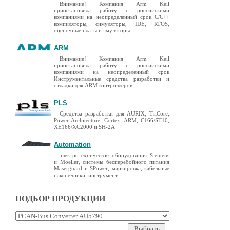
Внимание! Компания Arm Keil
приостановила работу с российскими
компаниями на неопределенный срок C/C++
компиляторы, симуляторы, IDE, RTOS,
оценочные платы и эмуляторы
ARM
Внимание! Компания Arm Keil
приостановила работу с российскими
компаниями на неопределенный срок
Инструментальные средства разработки и
отладки для ARM контроллеров
PLS
Средства разработки для AURIX, TriCore,
Power Architecture, Cortex, ARM, C166/ST10,
XE166/XC2000 и SH-2A
Automation
электротехническое оборудования Siemens
и Moeller, системы бесперебойного питания
Maserguard и SPower, маркировка, кабельные
наконечники, инструмент
ПОДБОР ПРОДУКЦИИ