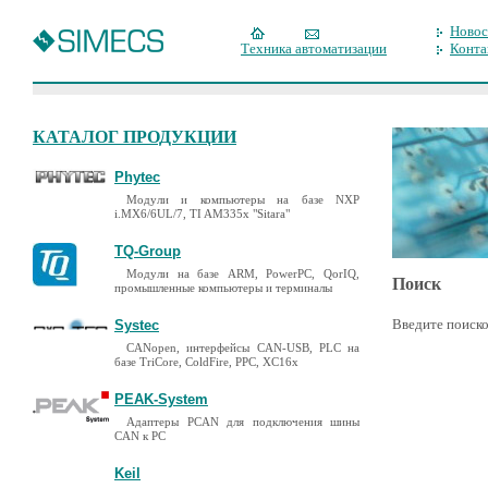
Новос
Техника автоматизации
Конта
КАТАЛОГ ПРОДУКЦИИ
Phytec
Модули и компьютеры на базе NXP
i.MX6/6UL/7, TI AM335x "Sitara"
TQ-Group
Модули на базе ARM, PowerPC, QorIQ,
Поиск
промышленные компьютеры и терминалы
Введите поиско
Systec
CANopen, интерфейсы CAN-USB, PLC на
базе TriCore, ColdFire, PPC, XC16x
PEAK-System
Адаптеры PCAN для подключения шины
CAN к PC
Keil