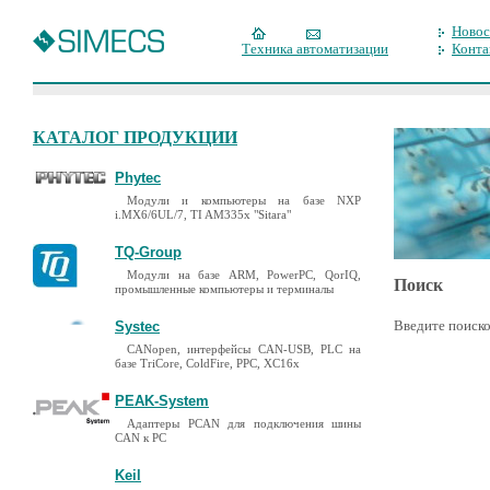
Новос
Техника автоматизации
Конта
КАТАЛОГ ПРОДУКЦИИ
Phytec
Модули и компьютеры на базе NXP
i.MX6/6UL/7, TI AM335x "Sitara"
TQ-Group
Модули на базе ARM, PowerPC, QorIQ,
Поиск
промышленные компьютеры и терминалы
Введите поиско
Systec
CANopen, интерфейсы CAN-USB, PLC на
базе TriCore, ColdFire, PPC, XC16x
PEAK-System
Адаптеры PCAN для подключения шины
CAN к PC
Keil