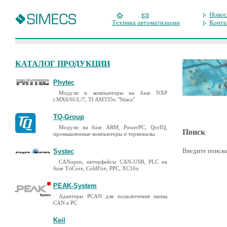
Новос
Техника автоматизации
Конта
КАТАЛОГ ПРОДУКЦИИ
Phytec
Модули и компьютеры на базе NXP
i.MX6/6UL/7, TI AM335x "Sitara"
TQ-Group
Модули на базе ARM, PowerPC, QorIQ,
Поиск
промышленные компьютеры и терминалы
Введите поиско
Systec
CANopen, интерфейсы CAN-USB, PLC на
базе TriCore, ColdFire, PPC, XC16x
PEAK-System
Адаптеры PCAN для подключения шины
CAN к PC
Keil