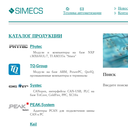
Новос
Техника автоматизации
Конта
КАТАЛОГ ПРОДУКЦИИ
Phytec
Модули и компьютеры на базе NXP
i.MX6/6UL/7, TI AM335x "Sitara"
TQ-Group
Модули на базе ARM, PowerPC, QorIQ,
Поиск
промышленные компьютеры и терминалы
Введите поиско
Systec
CANopen, интерфейсы CAN-USB, PLC на
базе TriCore, ColdFire, PPC, XC16x
PEAK-System
Адаптеры PCAN для подключения шины
CAN к PC
Keil