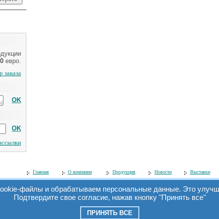
одукции
0
евро.
 заказа
OK
OK
рассылки
Главная
О компании
Продукция
Новости
Выставки
ookie-файлы и обрабатываем персональные данные. Это улучша
Подтвердите свое согласие, нажав кнопку "Принять все"
© 2006 ООО «Симэкс».
Все права защищены. При перепечатке материалов ссылка на сайт обязатель
ПРИНЯТЬ ВСЕ