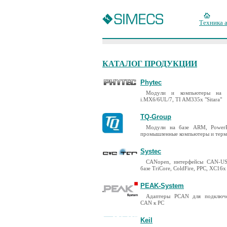
Техника 
КАТАЛОГ ПРОДУКЦИИ
Phytec
Модули и компьютеры на 
i.MX6/6UL/7, TI AM335x "Sitara"
TQ-Group
Модули на базе ARM, PowerP
промышленные компьютеры и тер
Systec
CANopen, интерфейсы CAN-US
базе TriCore, ColdFire, PPC, XC16x
PEAK-System
Адаптеры PCAN для подключ
CAN к PC
Keil