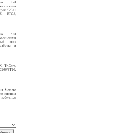
rm Keil
ссийскими
срок C/C++
DE, RTOS,
rm Keil
ссийскими
ный срок
зработки и
, TriCore,
 C166/ST10,
ия Siemens
го питания
, кабельные