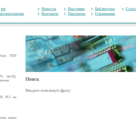
Новости
Выставки
Библиотека
Стать
автоматизации
Контакты
Партнеры
О компании
базе NXP
C, QorIQ,
Поиск
миналы
Введите поисковую фразу.
B, PLC на
ения шины