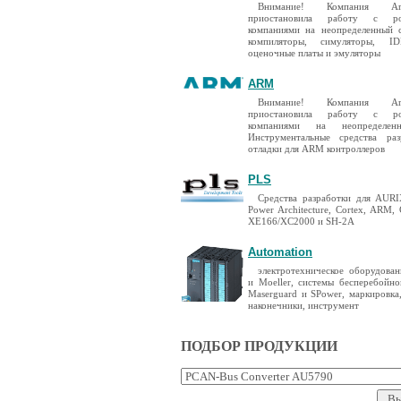
Внимание! Компания A
приостановила работу с ро
компаниями на неопределенный 
компиляторы, симуляторы, I
оценочные платы и эмуляторы
ARM
Внимание! Компания A
приостановила работу с ро
компаниями на неопределен
Инструментальные средства ра
отладки для ARM контроллеров
PLS
Средства разработки для AURIX
Power Architecture, Cortex, ARM,
XE166/XC2000 и SH-2A
Automation
электротехническое оборудован
и Moeller, системы бесперебойно
Maserguard и SPower, маркировка
наконечники, инструмент
ПОДБОР ПРОДУКЦИИ