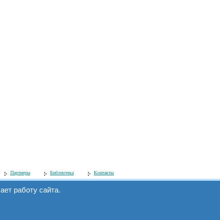
Партнеры
Библиотека
Контакты
ет работу сайта.
Мы в интернете:
www.simecs.ru
и
на.
www.microcontroller.ru