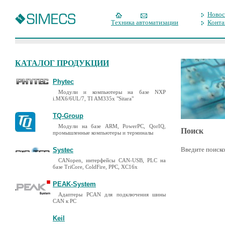
Новос
Техника автоматизации
Конта
КАТАЛОГ ПРОДУКЦИИ
Phytec
Модули и компьютеры на базе NXP
i.MX6/6UL/7, TI AM335x "Sitara"
TQ-Group
Модули на базе ARM, PowerPC, QorIQ,
Поиск
промышленные компьютеры и терминалы
Введите поиско
Systec
CANopen, интерфейсы CAN-USB, PLC на
базе TriCore, ColdFire, PPC, XC16x
PEAK-System
Адаптеры PCAN для подключения шины
CAN к PC
Keil