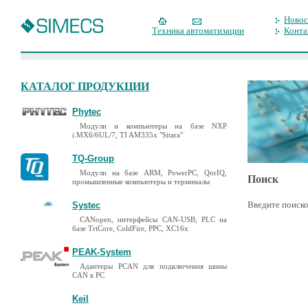
Новос
Техника автоматизации
Конта
КАТАЛОГ ПРОДУКЦИИ
Phytec
Модули и компьютеры на базе NXP
i.MX6/6UL/7, TI AM335x "Sitara"
TQ-Group
Модули на базе ARM, PowerPC, QorIQ,
Поиск
промышленные компьютеры и терминалы
Введите поиско
Systec
CANopen, интерфейсы CAN-USB, PLC на
базе TriCore, ColdFire, PPC, XC16x
PEAK-System
Адаптеры PCAN для подключения шины
CAN к PC
Keil