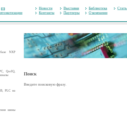
Новости
Выставки
Библиотека
Стать
автоматизации
Контакты
Партнеры
О компании
базе NXP
C, QorIQ,
Поиск
миналы
Введите поисковую фразу.
B, PLC на
ения шины