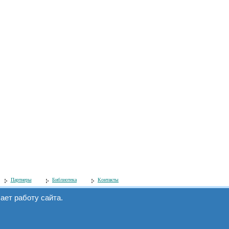
Партнеры
Библиотека
Контакты
ет работу сайта.
Мы в интернете:
www.simecs.ru
и
на.
www.microcontroller.ru