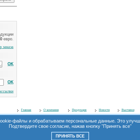
одукции
0
евро.
 заказа
OK
OK
рассылки
Главная
О компании
Продукция
Новости
Выставки
ookie-файлы и обрабатываем персональные данные. Это улучша
Подтвердите свое согласие, нажав кнопку "Принять все"
© 2006 ООО «Симэкс».
Все права защищены. При перепечатке материалов ссылка на сайт обязатель
ПРИНЯТЬ ВСЕ