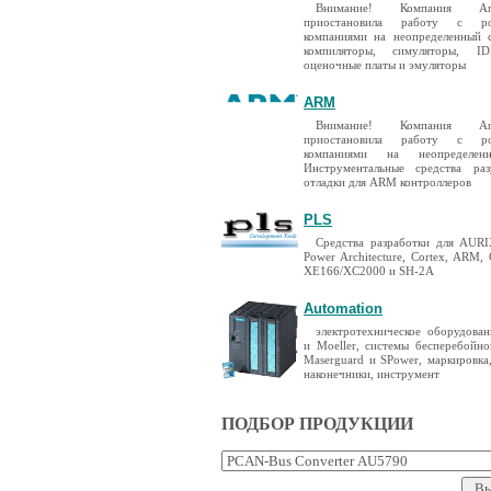
Внимание! Компания A
приостановила работу с ро
компаниями на неопределенный 
компиляторы, симуляторы, I
оценочные платы и эмуляторы
ARM
Внимание! Компания A
приостановила работу с ро
компаниями на неопределен
Инструментальные средства ра
отладки для ARM контроллеров
PLS
Средства разработки для AURIX
Power Architecture, Cortex, ARM,
XE166/XC2000 и SH-2A
Automation
электротехническое оборудован
и Moeller, системы бесперебойно
Maserguard и SPower, маркировка
наконечники, инструмент
ПОДБОР ПРОДУКЦИИ