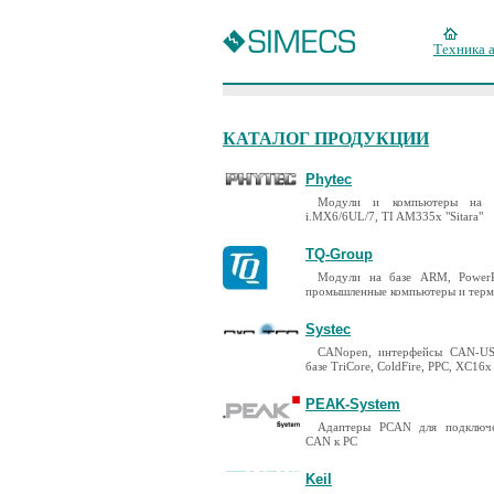
Техника 
КАТАЛОГ ПРОДУКЦИИ
Phytec
Модули и компьютеры на 
i.MX6/6UL/7, TI AM335x "Sitara"
TQ-Group
Модули на базе ARM, PowerP
промышленные компьютеры и тер
Systec
CANopen, интерфейсы CAN-US
базе TriCore, ColdFire, PPC, XC16x
PEAK-System
Адаптеры PCAN для подключ
CAN к PC
Keil