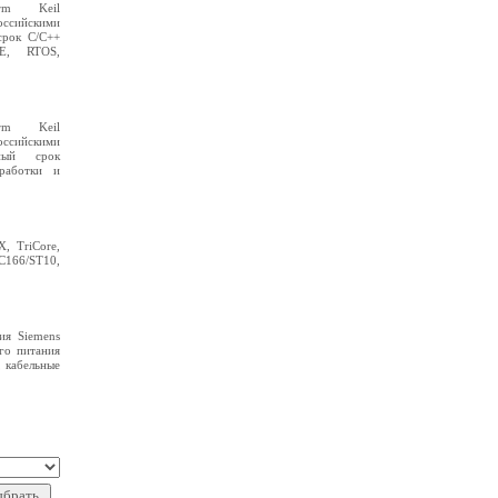
rm Keil
ссийскими
срок C/C++
DE, RTOS,
rm Keil
ссийскими
ный срок
зработки и
, TriCore,
 C166/ST10,
ия Siemens
го питания
, кабельные